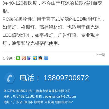
为-40-120摄氏度，不会由于灯源的长期照射而变
形。
PC采光板物性适用于直下式光源的LED照明灯具，
如筒灯、格栅灯、高档铝材灯。也适用于侧光源
LED照明灯具，如平板灯、广告灯箱、专业观片
灯，通常和导光板搭配使用。
上一篇
分享到：
电话： 13809700972
粤ICP备18088241号-1
佛山市沛齐建材有限公司
座机：0757-82712582 邮箱：peiqijiancai@163.com
地址：广东省 佛山市 顺德区 乐从镇 领航国际902